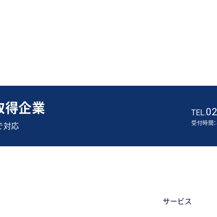
証取得企業
02
TEL.
受付時間：8
で対応
サービス