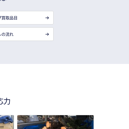
プ買取品目
ルの流れ
応力