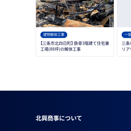
建物解体工事
一
【三条市北四日町】 鉄骨3階建て住宅兼
三条
工場(88坪)の解体工事
リア
北興商事について