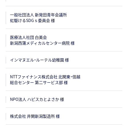
一般社団法人 新発田青年会議所
虹駆けるSDGｓ委員会 様
医療法人社団 白美会
新潟西蒲メディカルセンター病院 様
インマヌエル・ルーテル幼稚園 様
NTTファイナンス株式会社 北関東・信越
総合センター 第二サービス部 様
NPO法人 ハピスカとよさか 様
株式会社 井関新潟製造所 様