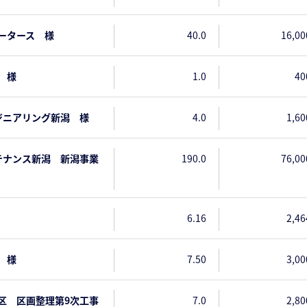
ータース 様
40.0
16,00
 様
1.0
40
ジニアリング新潟 様
4.0
1,60
テナンス新潟 新潟事業
190.0
76,00
6.16
2,46
 様
7.50
3,00
区 区画整理第9次工事
7.0
2,80