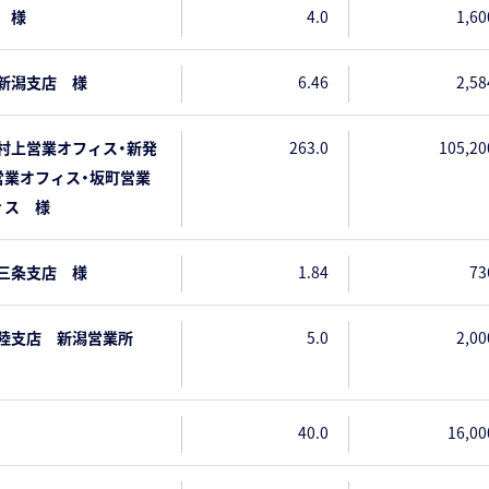
 様
4.0
1,60
新潟支店 様
6.46
2,58
村上営業オフィス・新発
263.0
105,20
営業オフィス・坂町営業
ィス 様
三条支店 様
1.84
73
北陸支店 新潟営業所
5.0
2,00
40.0
16,00