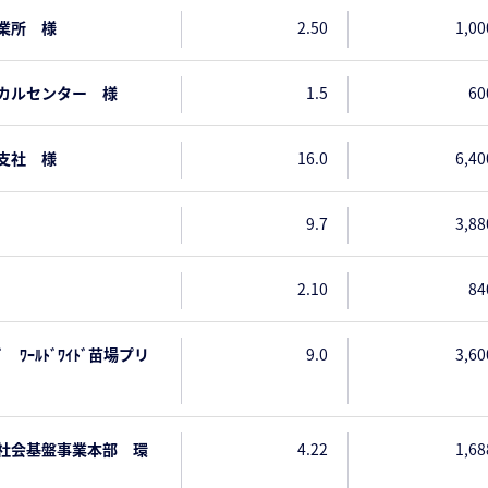
業所 様
2.50
1,00
カルセンター 様
1.5
60
支社 様
16.0
6,40
9.7
3,88
2.10
84
ﾞ ﾜｰﾙﾄﾞﾜｲﾄﾞ苗場プリ
9.0
3,60
社会基盤事業本部 環
4.22
1,68